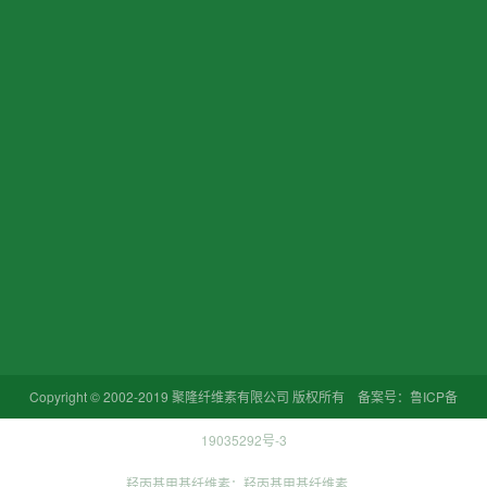
全国咨询热线
工业级CMC应用案例
+86 0533 829900
工业级HPMC应用案例
其他应用案例
邮箱：257772850@qq.com‬
定制案例
手机：13280657534
电话：+86 0533 8299008
地址：山东省淄博市周村区开发区工业
园16号
微信扫码 关注我们
Copyright © 2002-2019 聚隆纤维素有限公司 版权所有 备案号：
鲁ICP备
19035292号-3
羟丙基甲基纤维素：
羟丙基甲基纤维素