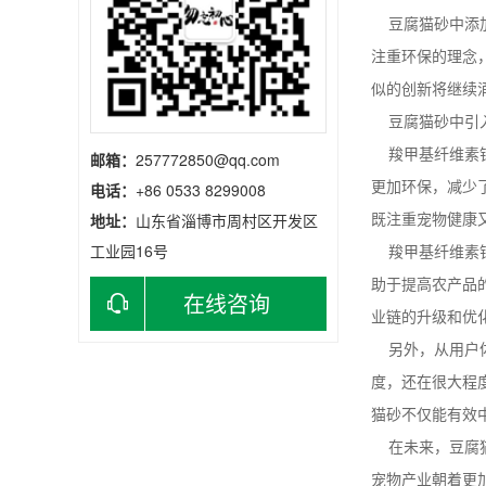
豆腐猫砂中添加
注重环保的理念
似的创新将继续
豆腐猫砂中引入
羧甲基纤维素钠
邮箱：
257772850@qq.com
更加环保，减少
电话：
+86 0533 8299008
既注重宠物健康
地址：
山东省淄博市周村区开发区
工业园16号
羧甲基纤维素钠
助于提高农产品
在线咨询
业链的升级和优
另外，从用户体
度，还在很大程
猫砂不仅能有效
在未来，豆腐猫
宠物产业朝着更