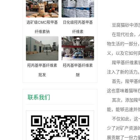
选矿级CMC羧甲基
日化级羟丙基甲基
豆腐猫砂中添
纤维素钠
纤维素
在现代社会，人
物生活的一部分
义，以及它如何
羧甲基纤维素钠
羟丙基甲基纤维素
羟丙基甲基纤维素
注入了新的活力
批发
醚
首先，羧甲基纤
这也意味着猫咪
联系我们
其次，添加羧甲
能，能够迅速并
不仅如此，这一
少了对矿产资源
展贡献了一份力