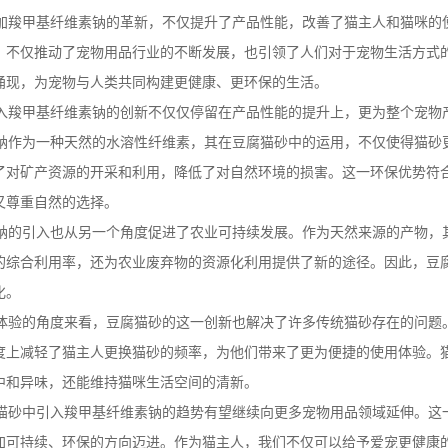
羧甲基纤维素钠的革新，不仅提升了产品性能，改善了猫主人和猫咪的
，不仅推动了宠物用品行业的不断发展，也引领了人们对于宠物生活方式
涌现，为宠物与人类共同构建更健康、更环保的生活。
羧甲基纤维素钠的创新不仅仅停留在产品性能的提升上，更为整个宠物
作为一种天然的水溶性纤维素，其在豆腐猫砂中的运用，不仅使得猫砂
了对矿产资源的开采和利用，降低了对自然环境的损害。这一环保优势符
又尊重自然的选择。
的引入也从另一个角度促进了农业可持续发展。作为天然来源的产物，
的综合利用率，还为农业废弃物的资源化利用提供了新的途径。因此，豆
化。
验的角度来看，豆腐猫砂的这一创新也解决了许多传统猫砂存在的问题
度上减轻了猫主人更换猫砂的频率，为他们带来了更为便捷的使用体验。
中和异味，还能维持猫咪生活空间的清新。
砂中引入羧甲基纤维素钠的趋势有望继续向更多宠物用品领域延伸。这
加可持续、环保的方向迈进。作为猫主人，我们不仅可以给予爱宠更健康